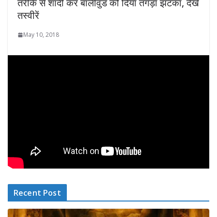
तरीके से शादी कर बॉलीवुड को दिया तगड़ा झटका, देखें
तस्‍वीरें
May 10, 2018
Recent Post