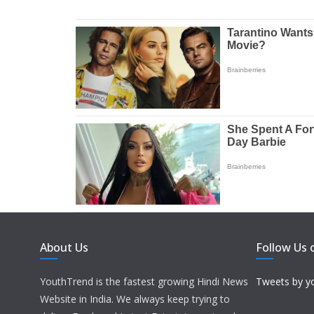
About Us
Follow Us 
YouthTrend is the fastest growing Hindi News
Tweets by y
Website in India. We always keep trying to