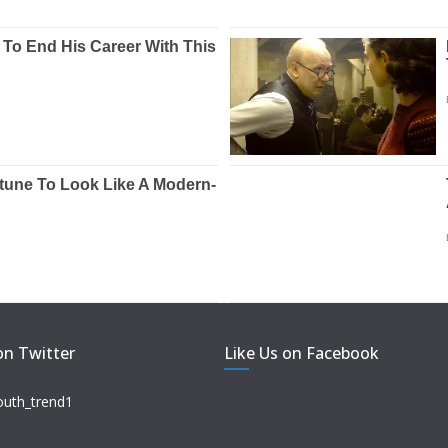
on Twitter
Like Us on Facebook
outh_trend1