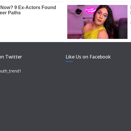
on Twitter
Like Us on Facebook
outh_trend1