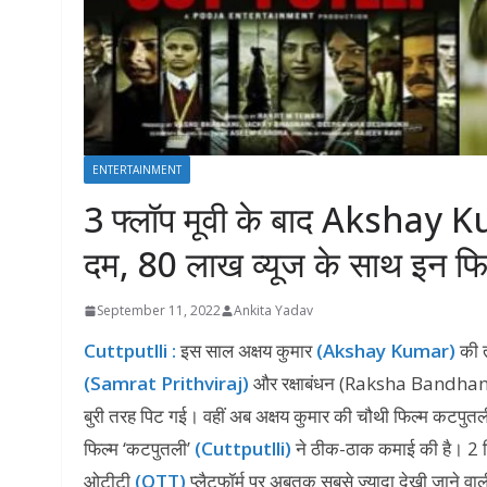
ENTERTAINMENT
3 फ्लॉप मूवी के बाद Akshay 
दम, 80 लाख व्यूज के साथ इन फिल
September 11, 2022
Ankita Yadav
Cuttputlli :
इस साल अक्षय कुमार
(Akshay Kumar)
की त
(Samrat Prithviraj)
और रक्षाबंधन (Raksha Bandhan) र
बुरी तरह पिट गई। वहीं अब अक्षय कुमार की चौथी फिल्म कटपु
फिल्म ‘कटपुतली’
(Cuttputlli)
ने ठीक-ठाक कमाई की है। 2 सित
ओटीटी
(OTT)
प्लैटफॉर्म पर अबतक सबसे ज्यादा देखी जाने व