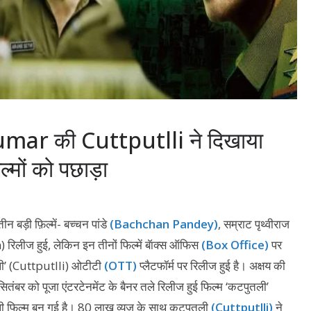
Kumar की Cuttputlli ने दिखाया
्मों को पछाड़ा
ीन बड़ी फ़िल्में- बच्चन पांडे
(Bachchan Pandey)
, सम्राट पृथ्वीराज
िलीज हुई, लेकिन इन तीनों फिल्में बॅाक्स ऑफिस
(Box Office)
पर
तली’ (Cuttputlli) ओटीटी
(OTT)
प्लैटफॉर्म पर रिलीज हुई है। अक्षय की
ंबर को पूजा एंटरटेनमेंट के बैनर तले रिलीज हुई फिल्म ‘कटपुतली’
ाली फिल्म बन गई है। 80 लाख व्यूज के साथ कटपुतली
(Cuttputlli)
ने