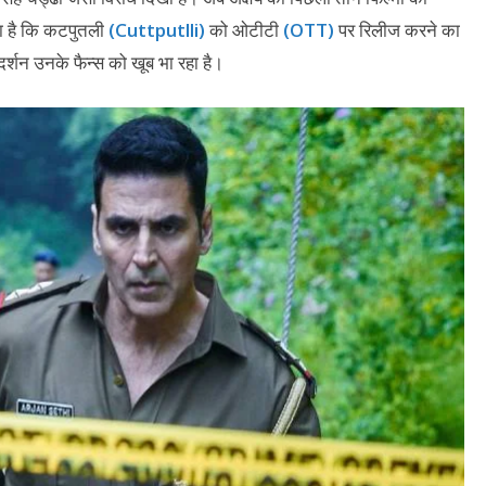
 है कि कटपुतली
(Cuttputlli)
को ओटीटी
(OTT)
पर रिलीज करने का
दर्शन उनके फैन्स को खूब भा रहा है।