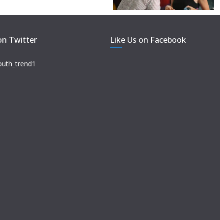
on Twitter
Like Us on Facebook
outh_trend1