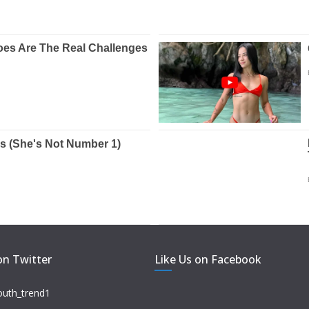
on Twitter
Like Us on Facebook
outh_trend1