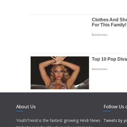
About Us
Follow Us 
YouthTrend is the fastest growing Hindi News
Tweets by y