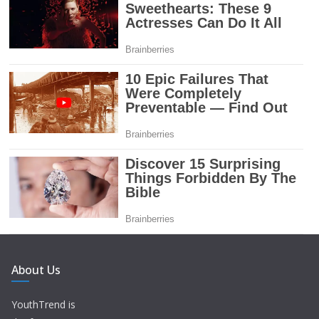
About Us
YouthTrend is