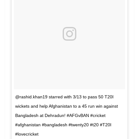
@rashid.khan19 starred with 3/13 to pass 50 T20I
wickets and help Afghanistan to a 45 run win against
Bangladesh at Dehradun! #AFGvBAN #cricket
#afghanistan #bangladesh #twenty20 #t20 #T20I
#lovecricket