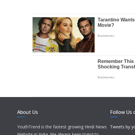
About Us
Follow Us 
YouthTrend is the fastest growing Hindi News
Tweets by y
Website in India. We always keep trying to