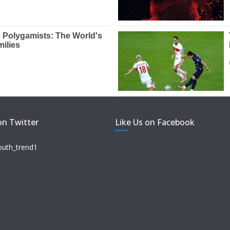
on Twitter
Like Us on Facebook
outh_trend1