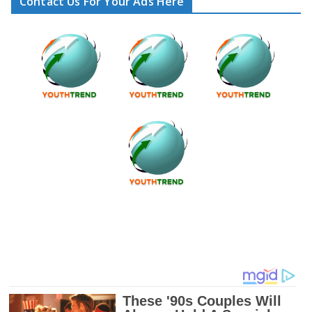
Contact Us For Your Ads Here