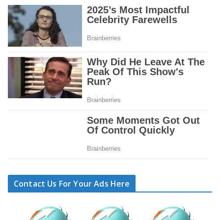
Contact Us For Your Ads Here