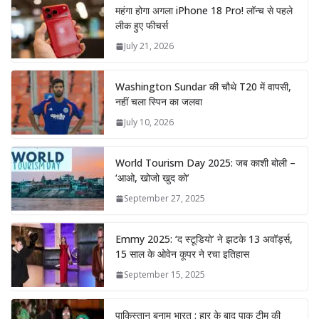
महंगा होगा अगला iPhone 18 Pro! लॉन्च से पहले
लीक हुए फीचर्स
July 21, 2026
Washington Sundar की चौथे T20 में वापसी,
नहीं चला स्पिन का जलवा
July 10, 2026
World Tourism Day 2025: जब काशी बोली –
‘आओ, खोजो खुद को’
September 27, 2025
Emmy 2025: ‘द स्टूडियो’ ने झटके 13 अवॉर्ड्स,
15 साल के ओवेन कूपर ने रचा इतिहास
September 15, 2025
पाकिस्तान बनाम भारत : हार के बाद पाक टीम की