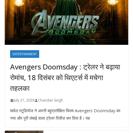
ENTERTAINMENT
Avengers Doomsday : ट्रेलर ने बढ़ाया
रोमांच, 18 दिसंबर को थिएटर्स में मचेगा
तहलका
July 21, 2026
Chandan Singh
मार्वल स्टूडियोज ने अपनी बहुप्रतीक्षित फिल्म Avengers Doomsday का
नया और पूरी लंबाई वाला ट्रेलर रिलीज़ कर दिया है। यह