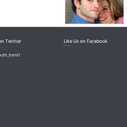
on Twitter
Like Us on Facebook
outh_trend1