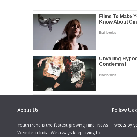
About Us
Follow Us 
YouthTrend is the fastest growing Hindi News
Tweets by y
Website in India. We always keep trying to