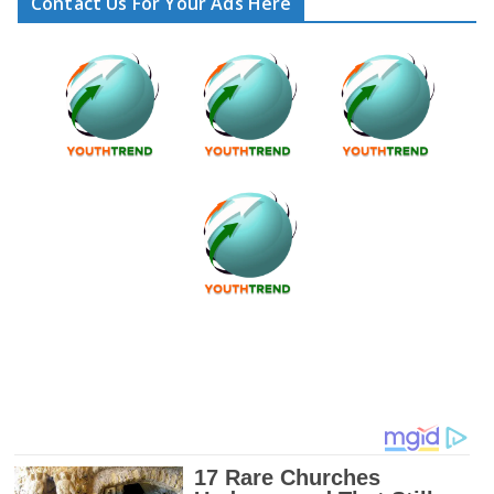
Contact Us For Your Ads Here