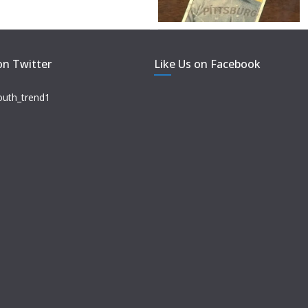
on Twitter
Like Us on Facebook
outh_trend1