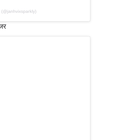
y (@janhvixsparkly)
नजर