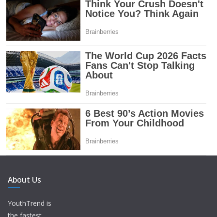
About Us
YouthTrend is
the fastest