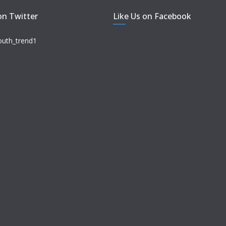
on Twitter
Like Us on Facebook
outh_trend1