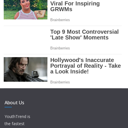
About Us
YouthTrend is
the fastest