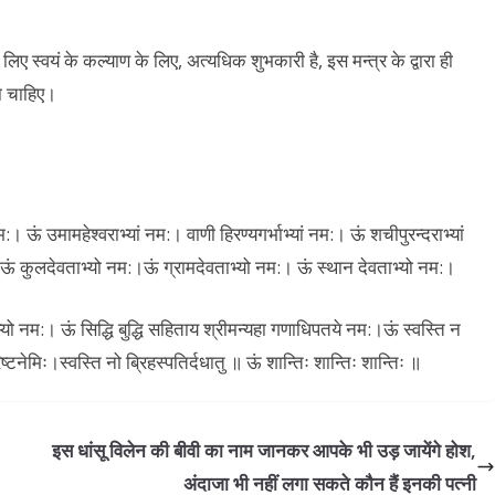
िए स्वयं के कल्याण के लिए, अत्यधिक शुभकारी है, इस मन्त्र के द्वारा ही
ना चाहिए।
नम:। ऊं उमामहेश्वराभ्यां नम:। वाणी हिरण्यगर्भाभ्यां नम:। ऊं शचीपुरन्दराभ्यां
ं कुलदेवताभ्यो नम:।ऊं ग्रामदेवताभ्यो नम:। ऊं स्थान देवताभ्यो नम:।
्मणोभ्यो नम:। ऊं सिद्धि बुद्धि सहिताय श्रीमन्यहा गणाधिपतये नम:।ऊं स्वस्ति न
अरिष्टनेमिः।स्वस्ति नो ब्रिहस्पतिर्दधातु ॥ ऊं शान्तिः शान्तिः शान्तिः ॥
इस धांसू विलेन की बीवी का नाम जानकर आपके भी उड़ जायेंगे होश,
अंदाजा भी नहीं लगा सकते कौन हैं इनकी पत्‍नी