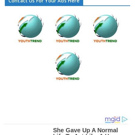
Contact Us For Your Ads Here