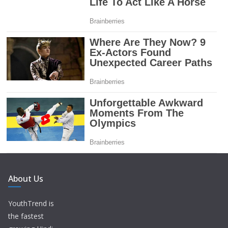
About Us
YouthTrend is
the fastest