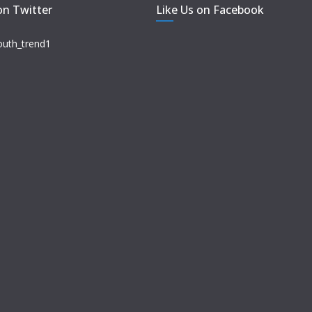
on Twitter
Like Us on Facebook
outh_trend1