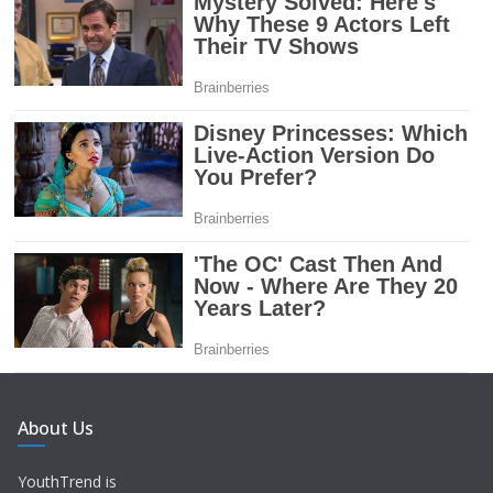
About Us
YouthTrend is