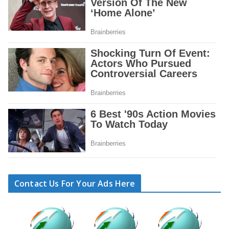
Contact Us For Your Ads Here