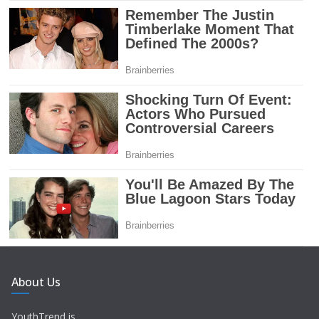
About Us
YouthTrend is