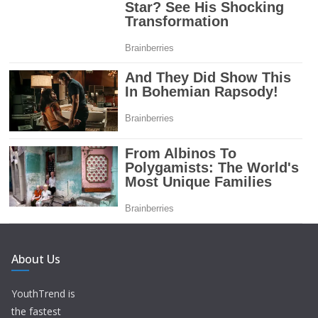
About Us
YouthTrend is
the fastest