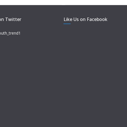
on Twitter
Like Us on Facebook
outh_trend1