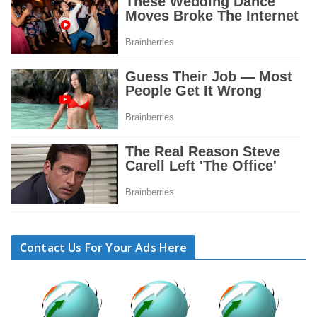
Contact Us For Your Ads Here