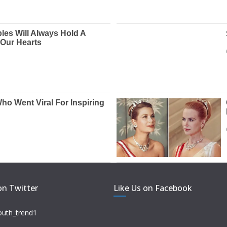
on Twitter
Like Us on Facebook
outh_trend1