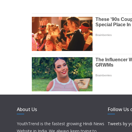
About Us
Follow Us 
YouthTrend is the fastest growing Hindi News
Tweets by y
Website in India. We always keep trying to