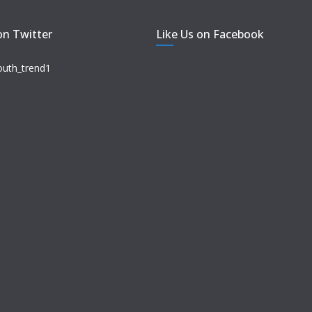
on Twitter
Like Us on Facebook
outh_trend1