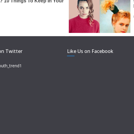
on Twitter
Like Us on Facebook
outh_trend1