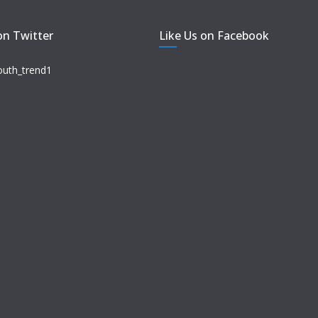
on Twitter
Like Us on Facebook
outh_trend1