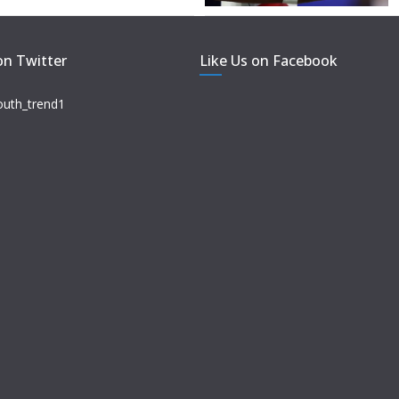
on Twitter
Like Us on Facebook
outh_trend1