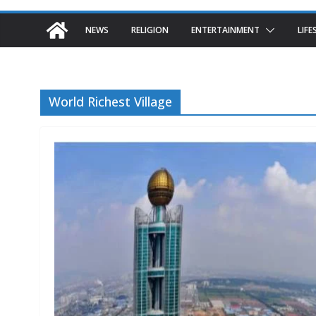
NEWS
RELIGION
ENTERTAINMENT
LIFE
World Richest Village