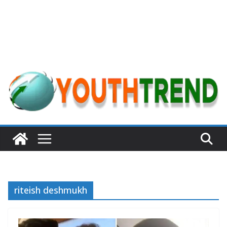
riteish deshmukh