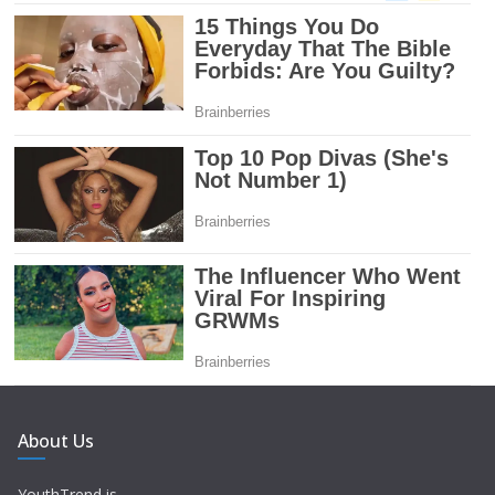
About Us
YouthTrend is