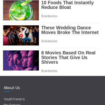
About Us
YouthTrend is
the fastest