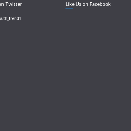
on Twitter
Like Us on Facebook
outh_trend1