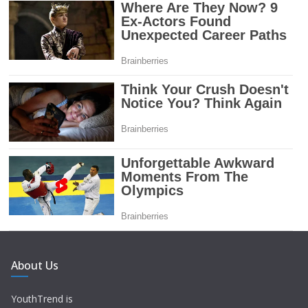
About Us
YouthTrend is