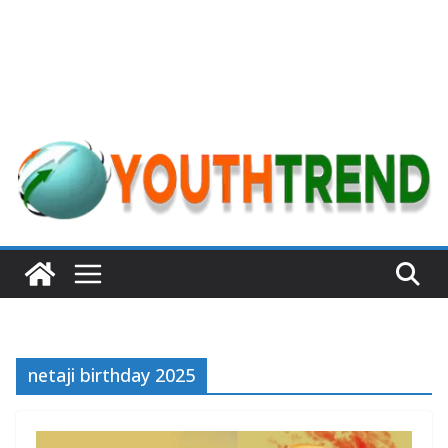
netaji birthday 2025