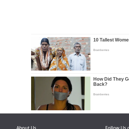
About Us
Follow Us 