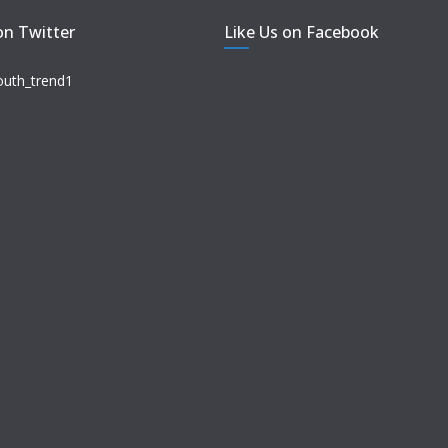
on Twitter
Like Us on Facebook
outh_trend1